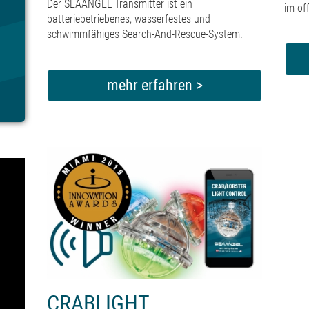
Der SEAANGEL Transmitter ist ein
im of
batteriebetriebenes, wasserfestes und
schwimmfähiges Search-And-Rescue-System.
mehr erfahren >
CRABLIGHT