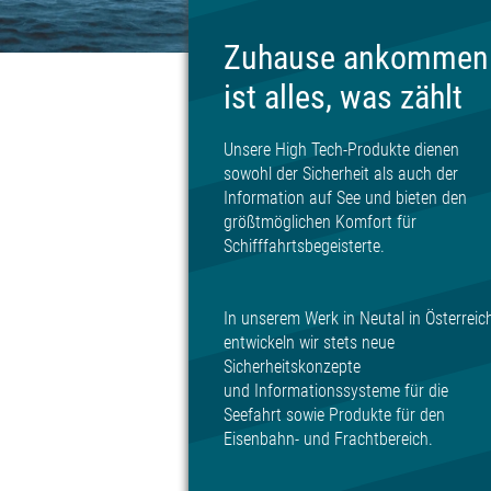
Zuhause ankommen
ist alles, was zählt
© Eric Gevaert,h368k742, Nightman1965, Michael Bauer, Ed
Unsere High Tech-Produkte dienen
sowohl der Sicherheit als auch der
Information auf See und bieten den
größtmöglichen Komfort für
Schifffahrtsbegeisterte.
In unserem Werk in Neutal in Österreic
entwickeln wir stets neue
Sicherheitskonzepte
und Informationssysteme für die
Seefahrt sowie Produkte für den
Eisenbahn- und Frachtbereich.