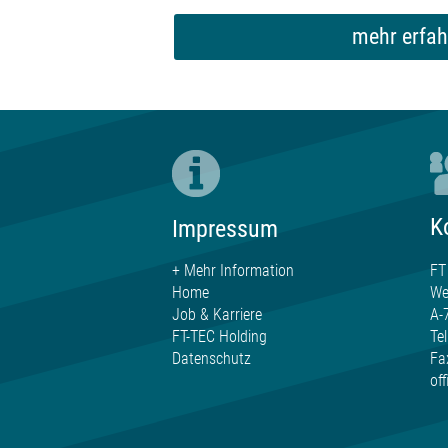
mehr erfah
K
Impressum
FT
+ Mehr Information
We
Home
A-
Job & Karriere
Te
FT-TEC Holding
Fa
Datenschutz
of