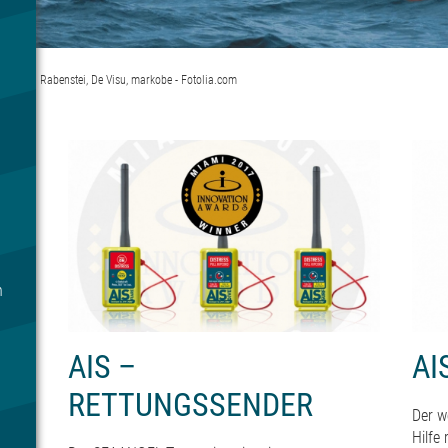
ler von Rabenstei, De Visu, markobe - Fotolia.com
h
AIS –
AI
RETTUNGSSENDER
Der w
Hilfe