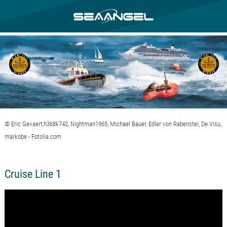
© Eric Gevaert,h368k742, Nightman1965, Michael Bauer, Edler von Rabenstei, De Visu,
markobe - Fotolia.com
Cruise Line 1