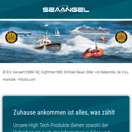
© Eric Gevaert,h368k742, Nightman1965, Michael Bauer, Edler von Rabenstei, De Visu,
markobe - Fotolia.com
Zuhause ankommen ist alles, was zählt
Unsere High Tech-Produkte dienen sowohl der